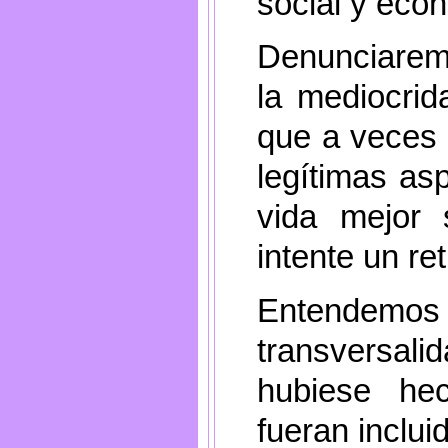
social y eco
Denunciaremo
la mediocrid
que a veces 
legítimas as
vida mejor
intente un re
Entende
transversali
hubiese he
fueran inclui